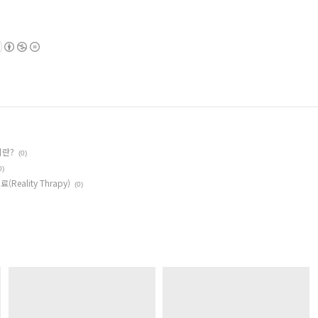
이란?
(0)
0)
Reality Thrapy)
(0)