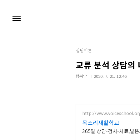
본문 바로가기
상담이론
교류 분석 상담의 
행복맘
2020. 7. 21. 12:46
http://www.voiceschool.or
목소리재활학교
365일 상담-검사-치료,발