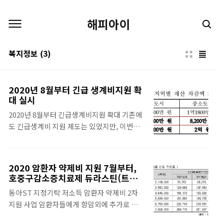
본문 바로가기
해피아이
복지정보
(3)
2020년 8월부터 긴급 생계비지원 확
대 실시
2020년 8월부터 긴급생계비지원 확대 기존에
도 긴급생계비 지원 제도는 있었지만, 이번에
7월 말까지 확대 시행되었던 긴급생계비 지원
이 8월부터 12월 말까지 더 확대되어 시행한다
는 소식입니다. 긴급생계비 지원은 2020년 연
2020 암환자 약제비 지원 7월부터,
말까지 기한을 연장하였고, 재산 차감 기준 상
호중구감소증치료제 듀라스틴(트리
향 및 생활준비금 금융 또한 공제 비율이 확대
페그필그라스팀)
동아ST 지정기탁 저소득 암환자 약제비 2차
되었습니다. 8월 부터는 상반기보다 훨씬 더
지원 사업 암환자들에게 항암외에 추가로 들어
완화된 정책으로 긴급복지지원제도를 시행합
가는 약제비가 많습니다. 그 중의 하나가 호중