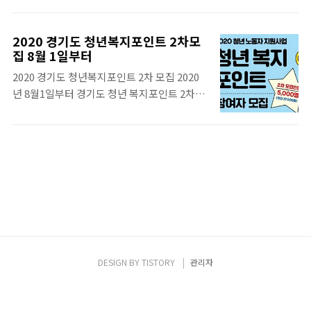
니다. 소득기준 중위소득 75%(1인가구 131.8
구 감소증 주사제인데요. 항암을 하려면 호중
만 원, 4인가구 356.2만 원) 재산 대도시 1억
구 수치가 나와야 하는데, 호중구 수치가 떨어
8800만 원, 중소도시 1억1800만 원, 농어촌 1
2020 경기도 청년복지포인트 2차모
지면 호중구 수치가 올라올 때까지 항암이 미
억100만 원 이하 금융재산 500만 원 이하위기
집 8월 1일부터
뤄지고 치료가 늦춰지게 됩니다. 항암을 하기
사유 : 실직, 휴·폐업, 중한 질병·부상 등(「긴
2020 경기도 청년복지포인트 2차 모집 2020
위해선 그만큼 호중구 수치가 중요한데요. 호
급복지지원법」제2조,「같은법 시행규칙」
년 8월1일부터 경기도 청년 복지포인트 2차모
중구를 높이기 위해 주사제를 맞고 호중구 수
제1조의2, 「위기상황..
집을 합니다.경기도 청년 노동자를 위한 지원
치를 높인다음 항암을 진행하는 경우가 많이
사업의 일환으로 시행되는 복지 서비스입니
있습니다. 그러나 이 주사제가 비급여이기 때
다. 경기 청년몰에서 사용 가능한 복지포인트
문에 주사비가 부담이 되지요. 동아ST에서 저
(연 120만원)를 지원 하는 제도이니, 경기도 청
소득 암환자들을 위해 호중구 감소증 치료제
년 노동자들이라면 꼭 혜택을 받으셨으면 좋겠
약제비를 지원한다고 합니다. 2020년 7월부터
습니다. 잡아바! 경기청년몰 1. 신청 기간 신청
한국의료지원재단에서 동아ST 지정기탁으로
기간은 2020년 8월1일(토)부터 8월18일(화)
암으로부터 고통 받는 저소득 환자들에게 약제
18:00 까지 이며, 모집인원은 5천명 내외라고
비 2차 지원..
합니다. 신청방법은 잡아바 홈페이지에서 온
라인으로 신청을 하시면 됩니다. 2. 신청 대상
DESIGN BY
TISTORY
관리자
청년 복지 포인트 신청 대상자는 연령, 거주지,
근무조건 3가지를 모두 만족해야 신청 가능합
니다. 연령은 접수일(2020.08.01.) 기준 만18